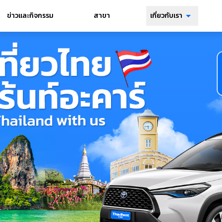
ข่าวและกิจกรรม
สาขา
เกี่ยวกับเรา
เกี่ยวกับ
เรา
เช่ารถ
ระยะสั้น
เช่ารถ
ระยะยาว
เช่ารถ
สำหรับ
องค์กร
บริการคน
ขับ