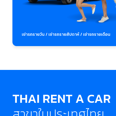
เช่ารถรายวัน / เช่ารถรายสัปดาห์ / เช่ารถรายเดือน
THAI RENT A CAR
สาขาในประเทศไทย