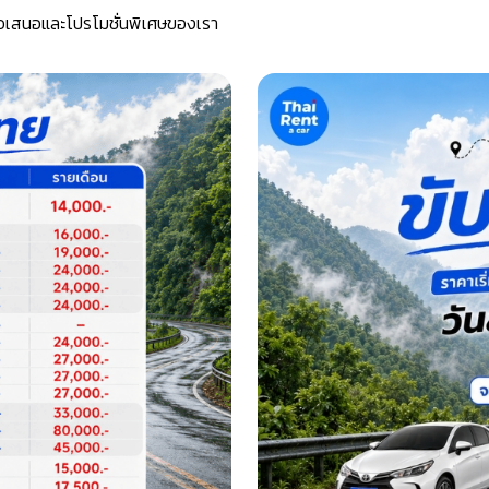
อเสนอและโปรโมชั่นพิเศษของเรา